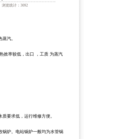
浏览统计：3092
热蒸汽。
热效率较低，出口 ，工质 为蒸汽
水质要求低，运行维修方便。
数锅炉。电站锅炉一般均为水管锅