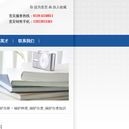
设为首页
加入收藏
贵宾服务热线：
0539-6338811
贵宾销售手机：
15953953303
纳英才
联系我们
炉分析
>
锅炉种类_锅炉分类_锅炉分类知识
识