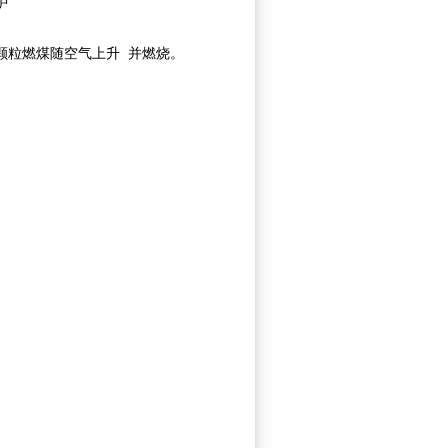
炉
颗粒燃煤随空气上升 并燃烧。