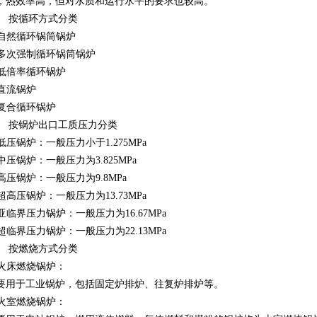
，热效率高，但对水质和运行水平的要求也较高。
、 按循环方式分类
. 自然循环锅筒锅炉
. 多次强制循环锅筒锅炉
. 低倍率循环锅炉
 直流锅炉
. 复合循环锅炉
、 按锅炉出口工质压力分类
. 低压锅炉：一般压力小于1.275MPa
 中压锅炉：一般压力为3.825MPa
. 高压锅炉：一般压力为9.8MPa
. 超高压锅炉：一般压力为13.73MPa
. 亚临界压力锅炉：一般压力为16.67MPa
. 超临界压力锅炉：一般压力为22.13MPa
、 按燃烧方式分类
. 火床燃烧锅炉：
要用于工业锅炉，包括固定炉排炉、往复炉排炉等。
. 火室燃烧锅炉：