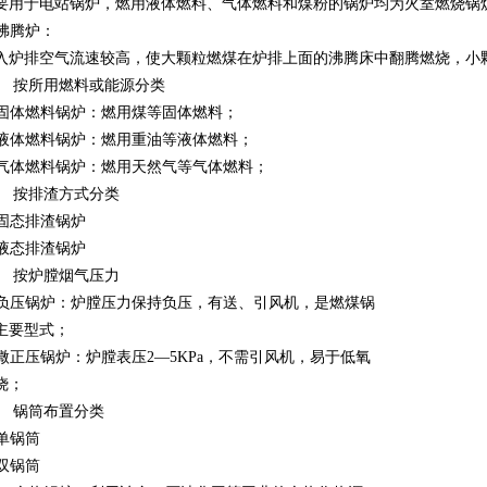
要用于电站锅炉，燃用液体燃料、气体燃料和煤粉的锅炉均为火室燃烧锅
 沸腾炉：
入炉排空气流速较高，使大颗粒燃煤在炉排上面的沸腾床中翻腾燃烧，小
、 按所用燃料或能源分类
. 固体燃料锅炉：燃用煤等固体燃料；
. 液体燃料锅炉：燃用重油等液体燃料；
. 气体燃料锅炉：燃用天然气等气体燃料；
、 按排渣方式分类
. 固态排渣锅炉
. 液态排渣锅炉
、 按炉膛烟气压力
. 负压锅炉：炉膛压力保持负压，有送、引风机，是燃煤锅
主要型式；
. 微正压锅炉：炉膛表压2—5KPa，不需引风机，易于低氧
烧；
、 锅筒布置分类
 单锅筒
 双锅筒