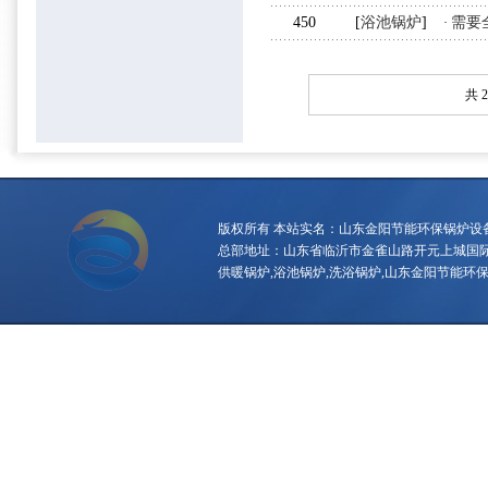
450
[
浴池锅炉
]
需要
·
共 
版权所有 本站实名：
山东金阳节能环保锅炉设
总部地址：山东省临沂市金雀山路开元上城国际
供暖锅炉
,
浴池锅炉
,
洗浴锅炉
,
山东金阳节能环