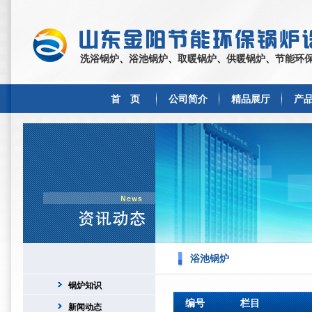
洗浴锅炉
、
浴池锅炉
、
取暖锅炉
、
供暖锅炉
、
节能环
首 页
公司简介
精品展厅
产
浴池锅炉
锅炉知识
编号
栏目
新闻动态